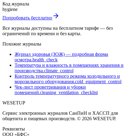
Код журнала
hygiene
Попробовать бесплатно
Все журналы доступны на бесплатном тарифе — без
ограничений по времени и без карты.
Похожие журналы
Журнал здоровья (ЗОЖ) — подробная форма
осмотра.
health_check
Температура и влажность в помещениях хранения и
производства.
climate_control
Контроль температурного режима холодильного и
морозильного оборудования.
cold_equipment_control
Чек-лист проветривания и уборки
помещений.
cleaning_ventilation_checklist
WESETUP
Сервис электронных журналов СанПиН и ХАССП для
общепита и пищевых производств. © 2026 WESETUP.
Реквизиты
ООО «БФС»