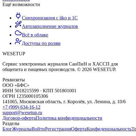
Ещё возможности
Синхронизация с iiko и 1С
Автозаполнение журналов
Всё в облаке
Доступы по ролям
WESETUP
Сервис электронных журналов СанПиН и ХАССП для
общепита и пищевых производств. © 2026 WESETUP.
Реквизиты
ООО «БФС»
ИНН 5018215599 · КПП 501801001
ОГРН 1235000105306
141065, Московская область, г. Королёв, ул. Ленина, д. 10/6
+7 (999) 634-16-12
support@wesetup.ru
Договор-оферта
Политика конфиденциальности
Разделы
Блог
Журналы
Войти
Регистрация
Оферта
Конфиденциальность
Te