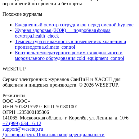
ограничений по времени и без карты.
Похожие журналы
Ежедневный осмотр сотрудников перед сменой.
hygiene
Журнал здоровья (ЗОЖ) — подробная форма
осмотра.
health_check
Температура и влажность в помещениях хранения и
производства.
climate_control
Контроль температурного режима холодильного и
морозильного оборудования.
cold_equipment_control
WESETUP
Сервис электронных журналов СанПиН и ХАССП для
общепита и пищевых производств. © 2026 WESETUP.
Реквизиты
ООО «БФС»
ИНН 5018215599 · КПП 501801001
ОГРН 1235000105306
141065, Московская область, г. Королёв, ул. Ленина, д. 10/6
+7 (999) 634-16-12
support@wesetup.ru
Договор-оферта
Политика конфиденциальности